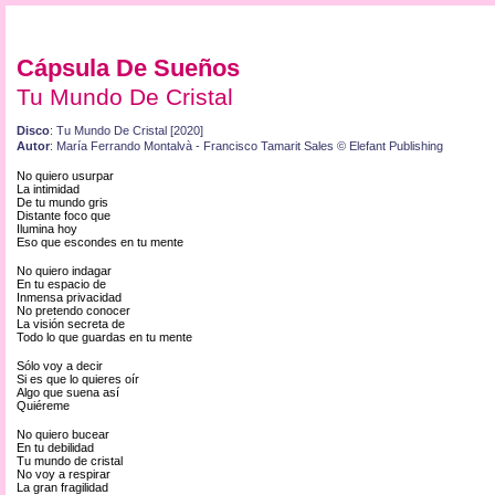
Cápsula De Sueños
Tu Mundo De Cristal
Disco
: Tu Mundo De Cristal [2020]
Autor
: María Ferrando Montalvà - Francisco Tamarit Sales © Elefant Publishing
No quiero usurpar
La intimidad
De tu mundo gris
Distante foco que
Ilumina hoy
Eso que escondes en tu mente
No quiero indagar
En tu espacio de
Inmensa privacidad
No pretendo conocer
La visión secreta de
Todo lo que guardas en tu mente
Sólo voy a decir
Si es que lo quieres oír
Algo que suena así
Quiéreme
No quiero bucear
En tu debilidad
Tu mundo de cristal
No voy a respirar
La gran fragilidad