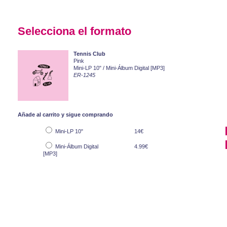
Selecciona el formato
Tennis Club
Pink
Mini-LP 10" / Mini-Álbum Digital [MP3]
ER-1245
Añade al carrito y sigue comprando
Mini-LP 10"
14€
Mini-Álbum Digital
4.99€
[MP3]