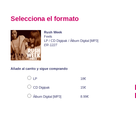
Selecciona el formato
Rush Week
Feels
LP / CD Digipak / Álbum Digital [MP3]
ER-1227
Añade al carrito y sigue comprando
LP
18€
CD Digipak
15€
Álbum Digital [MP3]
8.99€