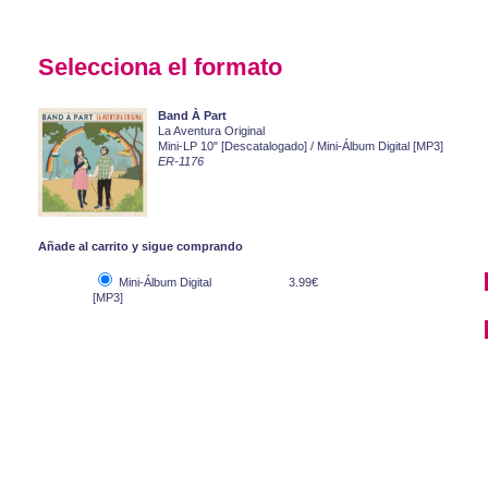
Selecciona el formato
Band À Part
La Aventura Original
Mini-LP 10" [Descatalogado] / Mini-Álbum Digital [MP3]
ER-1176
Añade al carrito y sigue comprando
Mini-Álbum Digital
3.99€
[MP3]