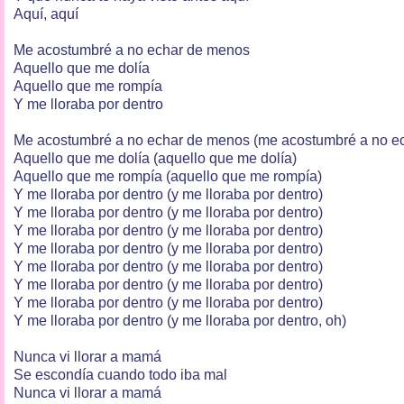
Aquí, aquí
Me acostumbré a no echar de menos
Aquello que me dolía
Aquello que me rompía
Y me lloraba por dentro
Me acostumbré a no echar de menos (me acostumbré a no e
Aquello que me dolía (aquello que me dolía)
Aquello que me rompía (aquello que me rompía)
Y me lloraba por dentro (y me lloraba por dentro)
Y me lloraba por dentro (y me lloraba por dentro)
Y me lloraba por dentro (y me lloraba por dentro)
Y me lloraba por dentro (y me lloraba por dentro)
Y me lloraba por dentro (y me lloraba por dentro)
Y me lloraba por dentro (y me lloraba por dentro)
Y me lloraba por dentro (y me lloraba por dentro)
Y me lloraba por dentro (y me lloraba por dentro, oh)
Nunca vi llorar a mamá
Se escondía cuando todo iba mal
Nunca vi llorar a mamá