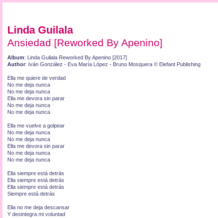
Linda Guilala
Ansiedad [Reworked By Apenino]
Album
: Linda Guilala Reworked By Apenino [2017]
Author
: Iván González - Eva María López - Bruno Mosquera © Elefant Publishing
Ella me quiere de verdad
No me deja nunca
No me deja nunca
Ella me devora sin parar
No me deja nunca
No me deja nunca
Ella me vuelve a golpear
No me deja nunca
No me deja nunca
Ella me devora sin parar
No me deja nunca
No me deja nunca
Ella siempre está detrás
Ella siempre está detrás
Ella siempre está detrás
Siempre está detrás
Ella no me deja descansar
Y desintegra mi voluntad