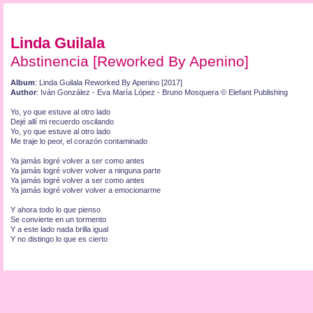
Linda Guilala
Abstinencia [Reworked By Apenino]
Album
: Linda Guilala Reworked By Apenino [2017]
Author
: Iván González - Eva María López - Bruno Mosquera © Elefant Publishing
Yo, yo que estuve al otro lado
Dejé allí mi recuerdo oscilando
Yo, yo que estuve al otro lado
Me traje lo peor, el corazón contaminado
Ya jamás logré volver a ser como antes
Ya jamás logré volver volver a ninguna parte
Ya jamás logré volver a ser como antes
Ya jamás logré volver volver a emocionarme
Y ahora todo lo que pienso
Se convierte en un tormento
Y a este lado nada brilla igual
Y no distingo lo que es cierto