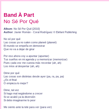
Band À Part
No Sé Por Qué
Album
: No Sé Por Qué [2010]
Author
: Javier Román - Coral Rodríguez © Elefant Publishing
No sé por qué
Las cosas ya no salen como planeé (planeé)
El mundo se empeña en demostrar
Que no va a dejar de girar
Por eso ahora voy a apuntar (apuntar)
Tus sueños en mi agenda y a memorizar (memorizar)
Pues cada vez me cuesta más recordar (ah, ah)
Los míos al despertar (ah, ah)
Dime por qué
Las cosas son distintas desde ayer (pa, ra, pa, pa)
¿Es el final
O empieza lo mejor?
Dime, tal vez
Si hago mal negándome a crecer
Si se acabó ya la diversión
Si debo imaginarme lo peor
Me siento ante la tele para ver (para ver)