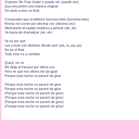
Si ponen Six Feet Under y puede ser (puede ser)
Que encuentre una manera original
De darle a esto un final
Compruebo que el teléfono funciona bien (funciona bien)
Reviso mi correo por décima vez (décima vez)
Mirándome al espejo empiezo a pensar (ah, ah)
Ya basta de dramatizar (ah, ah)
Ya sé por qué
Las cosas son distintas desde ayer (pa, ra, pa, pa)
No es el final
Todo esto va a cambiar
Quizá, no sé
Me dirija al fracaso por última vez
Pero es que eso ahora me da igual
Porque esta noche no pararé de girar
Porque esta noche no pararé de girar
Porque esta noche no pararé de girar
(Porque esta noche no pararé de girar)
(Porque esta noche no pararé de girar)
(Porque esta noche no pararé de girar)
(Porque esta noche no pararé de girar)