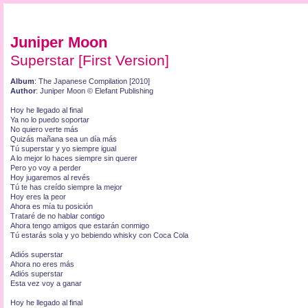
Juniper Moon
Superstar [First Version]
Album
: The Japanese Compilation [2010]
Author
: Juniper Moon © Elefant Publishing
Hoy he llegado al final
Ya no lo puedo soportar
No quiero verte más
Quizás mañana sea un día más
Tú superstar y yo siempre igual
A lo mejor lo haces siempre sin querer
Pero yo voy a perder
Hoy jugaremos al revés
Tú te has creído siempre la mejor
Hoy eres la peor
Ahora es mía tu posición
Trataré de no hablar contigo
Ahora tengo amigos que estarán conmigo
Tú estarás sola y yo bebiendo whisky con Coca Cola
Adiós superstar
Ahora no eres más
Adiós superstar
Esta vez voy a ganar
Hoy he llegado al final