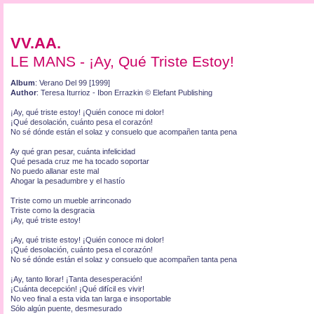
VV.AA.
LE MANS - ¡Ay, Qué Triste Estoy!
Album
: Verano Del 99 [1999]
Author
: Teresa Iturrioz - Ibon Errazkin © Elefant Publishing
¡Ay, qué triste estoy! ¡Quién conoce mi dolor!
¡Qué desolación, cuánto pesa el corazón!
No sé dónde están el solaz y consuelo que acompañen tanta pena
Ay qué gran pesar, cuánta infelicidad
Qué pesada cruz me ha tocado soportar
No puedo allanar este mal
Ahogar la pesadumbre y el hastío
Triste como un mueble arrinconado
Triste como la desgracia
¡Ay, qué triste estoy!
¡Ay, qué triste estoy! ¡Quién conoce mi dolor!
¡Qué desolación, cuánto pesa el corazón!
No sé dónde están el solaz y consuelo que acompañen tanta pena
¡Ay, tanto llorar! ¡Tanta desesperación!
¡Cuánta decepción! ¡Qué difícil es vivir!
No veo final a esta vida tan larga e insoportable
Sólo algún puente, desmesurado