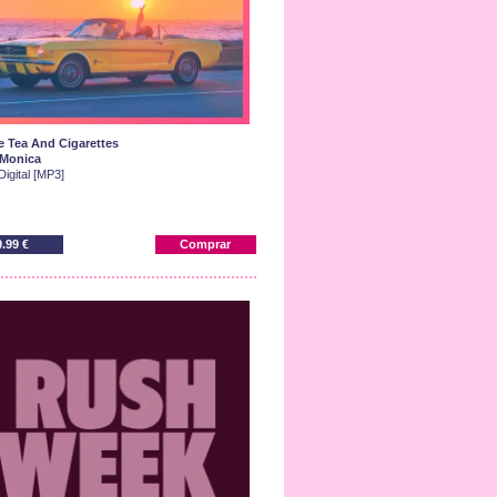
 Tea And Cigarettes
 Monica
Digital [MP3]
0.99 €
Comprar