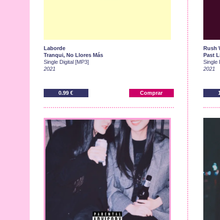
Laborde
Rush 
Tranqui, No Llores Más
Past L
Single Digital [MP3]
Single 
2021
2021
0.99 €
Comprar