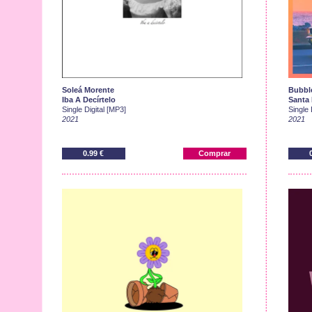
Soleá Morente
Bubble
Iba A Decírtelo
Santa
Single Digital [MP3]
Single 
2021
2021
0.99 €
Comprar