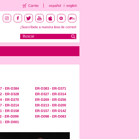
Carrito
español
english
¡Suscríbete a nuestra lista de correo!
7 - ER-D384
ER-D383 - ER-D371
2 - ER-D328
ER-D327 - ER-D314
4 - ER-D270
ER-D269 - ER-D256
7 - ER-D214
ER-D213 - ER-D200
1 - ER-D158
ER-D157 - ER-D142
2 - ER-D099
ER-D098 - ER-D083
1 - ER-D001