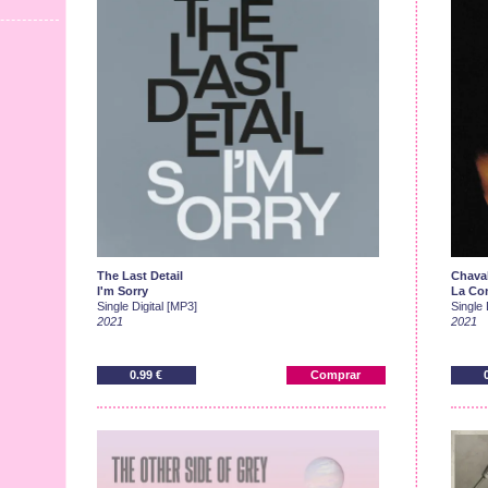
The Last Detail
Chava
I'm Sorry
La Con
Single Digital [MP3]
Single 
2021
2021
0.99 €
Comprar