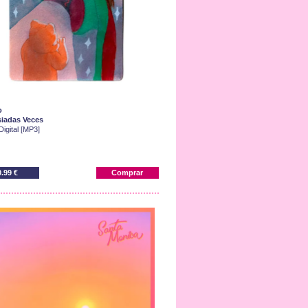
o
iadas Veces
Digital [MP3]
0.99 €
Comprar