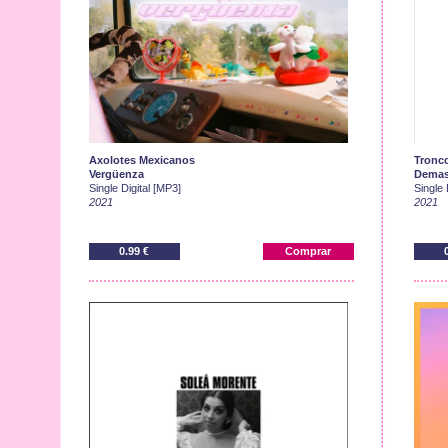
Axolotes Mexicanos
Tronc
Vergüenza
Demas
Single Digital [MP3]
Single 
2021
2021
0.99 €
Comprar