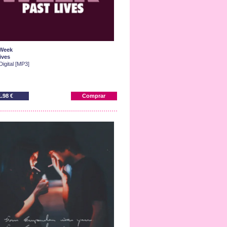
Week
ives
Digital [MP3]
1.98 €
Comprar