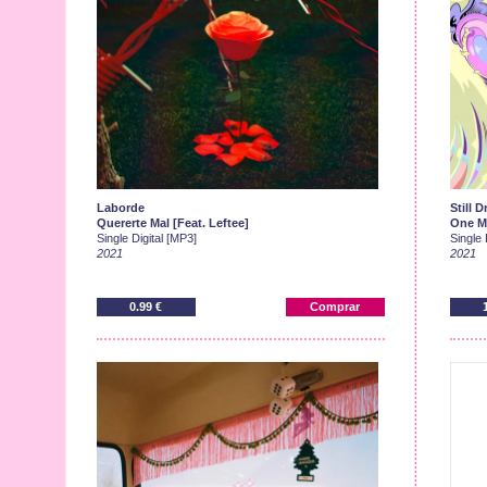
Laborde
Still 
Quererte Mal [Feat. Leftee]
One M
Single Digital [MP3]
Single 
2021
2021
0.99 €
Comprar