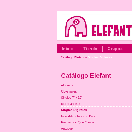
Inicio
Tienda
Grupos
Catálogo Elefant
>
Singles Digitales
Catálogo Elefant
Álbumes
CD-singles
Singles 7" / 10"
Merchandise
Singles Digitales
New Adventures In Pop
Recuerdos Que Olvidé
Autopop