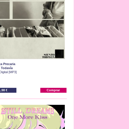
ta Precaria
 Todavía
Digital [MP3]
1.98 €
Comprar