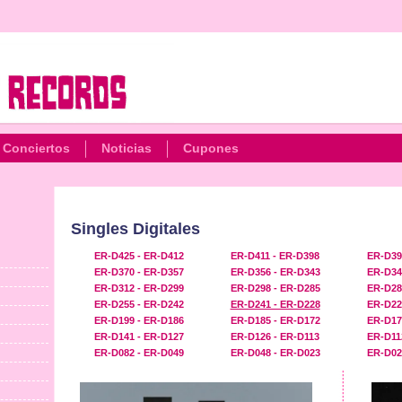
Conciertos
Noticias
Cupones
Singles Digitales
ER-D425 - ER-D412
ER-D411 - ER-D398
ER-D39
ER-D370 - ER-D357
ER-D356 - ER-D343
ER-D34
ER-D312 - ER-D299
ER-D298 - ER-D285
ER-D28
ER-D255 - ER-D242
ER-D241 - ER-D228
ER-D22
ER-D199 - ER-D186
ER-D185 - ER-D172
ER-D17
ER-D141 - ER-D127
ER-D126 - ER-D113
ER-D11
ER-D082 - ER-D049
ER-D048 - ER-D023
ER-D02