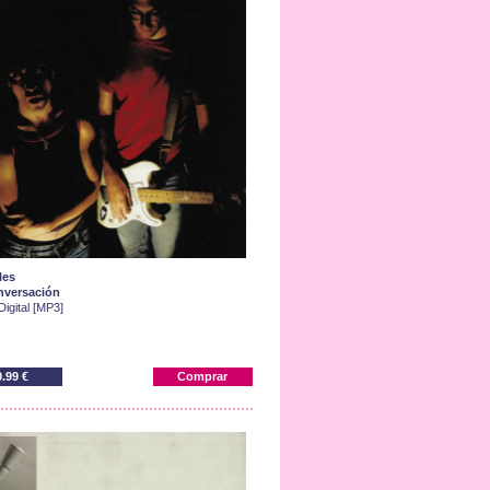
les
versación
Digital [MP3]
0.99 €
Comprar