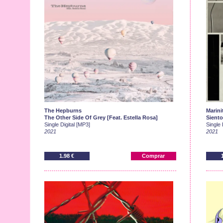
The Hepburns
Marini
The Other Side Of Grey [Feat. Estella Rosa]
Siento
Single Digital [MP3]
Single 
2021
2021
1.98 €
Comprar