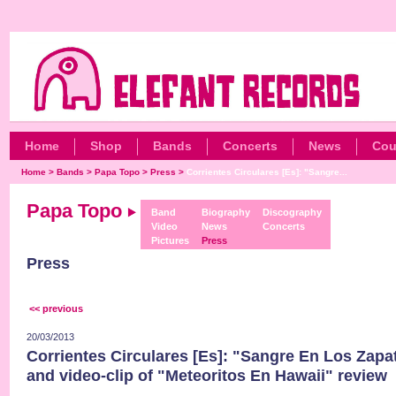
Home
Shop
Bands
Concerts
News
Cou
Home
>
Bands
>
Papa Topo
>
Press
>
Corrientes Circulares [Es]: "Sangre...
Papa Topo
Band
Biography
Discography
Video
News
Concerts
Pictures
Press
Press
<< previous
20/03/2013
Corrientes Circulares [Es]: "Sangre En Los Zapa
and video-clip of "Meteoritos En Hawaii" review