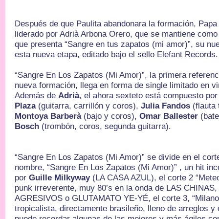
Después de que Paulita abandonara la formación, Papa
liderado por Adrià Arbona Orero, que se mantiene como
que presenta “Sangre en tus zapatos (mi amor)”, su nue
esta nueva etapa, editado bajo el sello Elefant Records.
“Sangre En Los Zapatos (Mi Amor)”, la primera refere
nueva formación, llega en forma de single limitado en vin
Además de
Adrià
, el ahora sexteto está compuesto po
Plaza
(guitarra, carrillón y coros),
Julia Fandos
(flauta
Montoya Barberà
(bajo y coros),
Omar Ballester
(bate
Bosch
(trombón, coros, segunda guitarra).
“Sangre En Los Zapatos (Mi Amor)” se divide en el cort
nombre, “Sangre En Los Zapatos (Mi Amor)” , un hit inc
por
Guille Milkyway
(LA CASA AZUL), el corte 2 “Meteo
punk irreverente, muy 80’s en la onda de LAS CHINA
AGRESIVOS o GLUTAMATO YE-YÉ, el corte 3, “Milano” 
tropicalista, directamente brasileño, lleno de arreglos 
puede recordar algunas de las mejores y más ágiles c