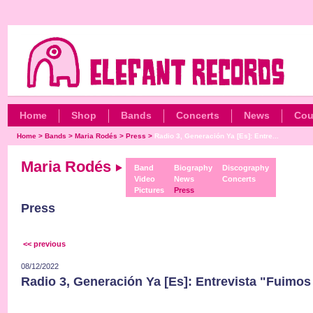
Home
Shop
Bands
Concerts
News
Cou
Home
>
Bands
>
Maria Rodés
>
Press
>
Radio 3, Generación Ya [Es]: Entre...
Maria Rodés
Band
Biography
Discography
Video
News
Concerts
Pictures
Press
Press
<< previous
08/12/2022
Radio 3, Generación Ya [Es]: Entrevista "Fuimo