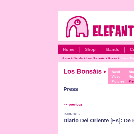
Home
Shop
Bands
C
Home
>
Bands
>
Los Bonsáis
>
Press
>
Diario De
Los Bonsáis
Band
Bio
Video
Ne
Pictures
Pre
Press
<< previous
25/04/2016
Diario Del Oriente [Es]: De