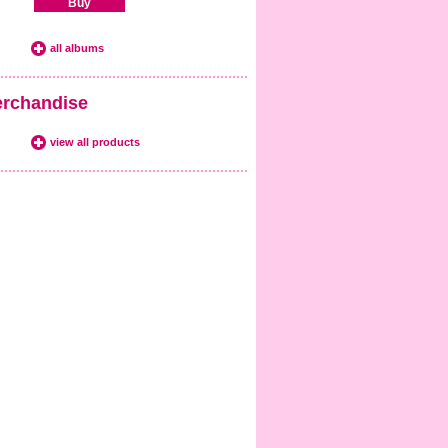
Buy
all albums
rchandise
view all products