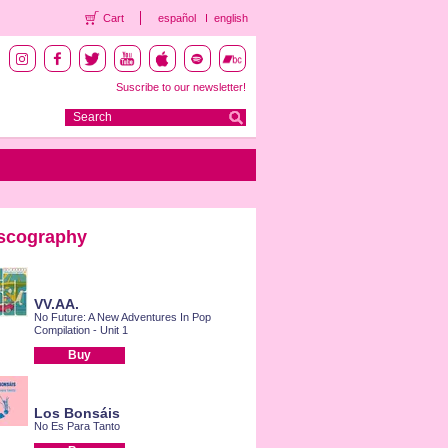
Cart
español
english
Suscribe to our newsletter!
scography
VV.AA.
No Future: A New Adventures In Pop
Compilation - Unit 1
Buy
Los Bonsáis
No Es Para Tanto