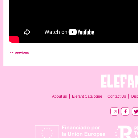
<< previous
About us
Elefant Catalogue
Contact Us
Dis