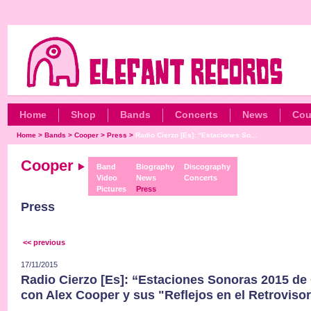
Home
Shop
Bands
Concerts
News
Cou
Home
>
Bands
>
Cooper
>
Press
>
Radio Cierzo [Es]: “Estaciones So...
Cooper
Band
Biography
Discography
Video
News
Concerts
Pictures
Press
Press
<< previous
17/11/2015
Radio Cierzo [Es]: “Estaciones Sonoras 2015 de
con Alex Cooper y sus "Reflejos en el Retrovisor