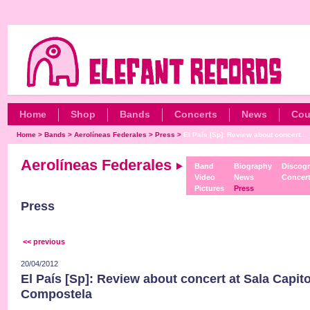
Home
Shop
Bands
Concerts
News
Cou
Home
>
Bands
>
Aerolíneas Federales
>
Press
>
El País [Sp]: Review about concert...
Aerolíneas Federales
Band
Biography
Discog
Video
News
Concer
Pictures
Press
Press
<< previous
20/04/2012
El País [Sp]: Review about concert at Sala Capito
Compostela